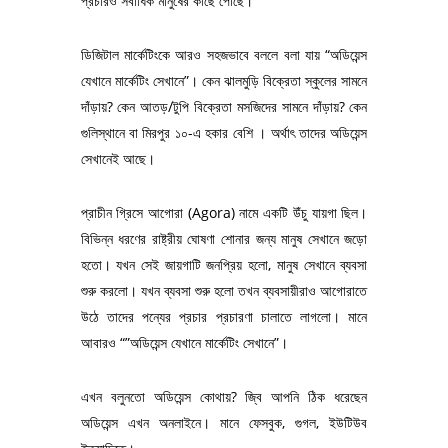
প্রচারও সর্বাধিক মানুষের কাছে পৌঁছে।
ডিজিটাল মার্কেটিংকে আরও সহজভাবে বললে বলা যায় “অডিয়েন্স
যেখানে মার্কেটিং সেখানে”। কেন ঝালমুড়ি বিক্রেতা স্কুলের সামনে
দাঁড়ায়? কেন আতড়/টুপি বিক্রেতা মসজিদের সামনে দাঁড়ায়? কেন
গুলিস্থানে বা মিরপুর ১০-এ হকার বেশি । অর্থাৎ তাদের অডিয়েন্স
সেখানেই আছে।
প্রাচীন গ্রিসে আগোরা (Agora) নামে একটি উঁচু যায়গা ছিল।
বিভিন্ন ধরণের রাষ্ট্রীয় ঘোষণা শোনার জন্য মানুষ সেখানে জড়ো
হতো। যখন সেই জায়গাটি জনপ্রিয় হলো, মানুষ সেখানে ব্যবসা
শুরু করলো। যখন ব্যবসা শুরু হলো তখন ব্যবসায়ীরাও আগোরাতে
উঠে তাদের পন্যের প্রচার প্রচারণা চালাতে লাগলো। মানে
আবারও “”অডিয়েন্স যেখানে মার্কেটিং সেখানে”।
এখন বলুনতো অডিয়েন্স কোথায়? জ্বি আপনি ঠিক ধরেছেন
অডিয়েন্স এখন অনলাইনে। মানে ফেসবুক, গুগল, ইউটিউব