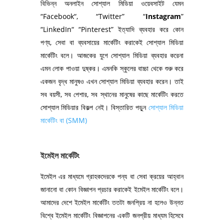
বিভিন্ন অনলাইন সোশ্যাল মিডিয়া ওয়েবসাইট যেমন
“Facebook“, “Twitter” “
Instagram
”
“LinkedIn“ “Pinterest” ইত্যাদি ব্যবহার করে কোন
পণ্য, সেবা বা ব্যবসায়ের মার্কেটিং করাকেই সোশ্যাল মিডিয়া
মার্কেটিং বলে। আজকের যুগে সোশ্যাল মিডিয়া ব্যবহার করেনা
এমন লোক পাওয়া দুষ্কর। এমনকি স্কুলের বাচ্চা থেকে শুরু করে
একজন বৃদ্ধ মানুষও এখন সোশ্যাল মিডিয়া ব্যবহার করেন। তাই
সব বয়সী, সব পেশার, সব স্থানের মানুষের কাছে মার্কেটিং করতে
সোশ্যাল মিডিয়ার বিকল্প নেই। বিস্তারিত পড়ুন
সোশ্যাল মিডিয়া
মার্কেটিং বা (SMM)
ইমেইল মার্কেটিং
ইমেইল এর মাধ্যমে গ্রাহকদেরকে পন্য বা সেবা ক্রয়ের আহ্বান
জানানো বা কোন বিজ্ঞাপন প্রচার করাকেই ইমেইল মার্কেটিং বলে।
আমাদের দেশে ইমেইল মার্কেটিং ততটা জনপ্রিয় না হলেও উন্নত
বিশ্বে ইমেইল মার্কেটিং বিজ্ঞাপনের একটি জনপ্রীয় মাধ্যম হিসেবে