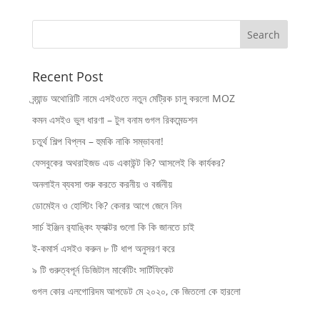
Recent Post
ব্র্যান্ড অথোরিটি নামে এসইওতে নতুন মেট্রিক চালু করলো MOZ
কমন এসইও ভুল ধারণা – টুল বনাম গুগল রিকমেন্ডশন
চতুর্থ শিল্প বিপ্লব – হুমকি নাকি সম্ভাবনা!
ফেসবুকের অথরাইজড এড একাউন্ট কি? আসলেই কি কার্যকর?
অনলাইন ব্যবসা শুরু করতে করনীয় ও বর্জনীয়
ডোমেইন ও হোস্টিং কি? কেনার আগে জেনে নিন
সার্চ ইঞ্জিন র‍্যাঙ্কিং ফ্যাক্টর গুলো কি কি জানতে চাই
ই-কমার্স এসইও করুন ৮ টি ধাপ অনুসরণ করে
৯ টি গুরুত্বপূর্ন ডিজিটাল মার্কেটিং সার্টিফিকেট
গুগল কোর এলগোরিদম আপডেট মে ২০২০, কে জিতলো কে হারলো