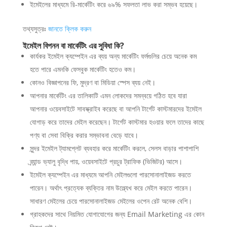
ইমেইলের মাধ্যমে রি-মার্কেটিং করে ৬৯% সফলতা লাভ করা সম্ভব হয়েছে।
তথ্যসুত্রঃ
জানতে ক্লিক করুন
ইমেইল বিপনন বা মার্কেটিং এর সুবিধা কি?
কার্যকর ইমেইল ক্যম্পেইন এর ব্যয় অন্য মার্কেটিং ফর্মগুলির চেয়ে অনেক কম
হতে পারে এমনকি ফেসবুক মার্কেটিং হতেও কম।
কোনও বিজ্ঞাপনের ফি, মুদ্রণ বা মিডিয়া স্পেস ব্যয় নেই।
আপনার মার্কেটিং এর তালিকাটি এমন লোকদের সমন্বয়ে গঠিত হবে যারা
আপনার ওয়েবসাইটে সাবস্ক্রাইব করেছে বা আপনি টার্গেট কাস্টমারদের ইমেইল
যোগাড় করে তাদের মেইল করেছেন। টার্গেট কাস্টমার হওয়ার ফলে তাদের কাছে
পণ্য বা সেবা বিক্রি করার সম্ভাবনা বেড়ে যাবে।
সুন্দর ইমেইল ট্যামপ্লেট ব্যবহার করে মার্কেটিং করলে, সেলস বাড়ার পাশাপাশি
ব্র্যান্ড ভ্যালু বৃদ্ধি পায়, ওয়েবসাইটে প্রচুর ট্রাফিক (ভিজিটর) আসে।
ইমেইল ক্যম্পেইন এর মাধ্যমে আপনি মেইলগুলো পারসোনালাইজড করতে
পারেন। অর্থাৎ প্রত্যেক ব্যক্তির নাম উল্ল্যেখ করে মেইল করতে পারেন।
সাধারণ মেইলের চেয়ে পারসোনালাইজড মেইলের ওপেন রেট অনেক বেশি।
গ্রাহকদের সাথে নিয়মিত যোগাযোগের জন্য Email Marketing এর কোন