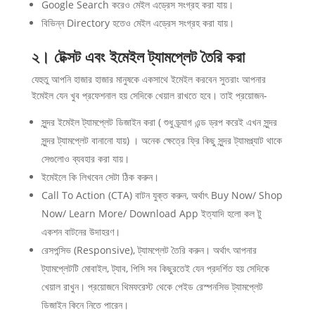
Google Search করেও মেইল এড্রেস সংগ্রহ করা যায়।
বিভিন্ন Directory হতেও মেইল এড্রেস সংগ্রহ করা যায়।
২। টেক্সট এবং ইমেইল ট্যামপ্লেট তৈরি করা
যেহুতু আপনি হাজার হাজার মানুষকে একসাথে ইমেইল করবেন সুতরাং আপনার
ইমেইল যেন খুব প্রফেশনাল হয় সেদিকে খেয়াল রাখতে হবে। তাই প্রয়োজন-
সুন্দর ইমেইল ট্যামপ্লেট ডিজাইন করা ( শুধু ড্র্যাগ এন্ড ড্রপ করেই এখন সুন্দর
সুন্দর ট্যামপ্লেট বানানো যায়) । অনেক ক্ষেত্রে ফ্রি কিছু সুন্দর ট্যামপ্ল্যাট থাকে
সেগুলোও ব্যবহার করা যায়।
ইমেইলে কি লিখবেন সেটা ঠিক করুন।
Call To Action (CTA) বাটন যুক্ত করুন, অর্থাৎ Buy Now/ Shop
Now/ Learn More/ Download App ইত্যাদি হলো কল টু
একশন বাটনের উদাহরণ।
রেসপন্সিভ (Responsive), ট্যামপ্লেট তৈরি করুন। অর্থাৎ আপনার
ট্যামপ্লেটটি মোবাইল, ট্যাব, পিসি সব কিছুরতেই যেন প্রদর্শিত হয় সেদিকে
খেয়াল রাখুন। প্রয়োজনে থিমফরেস্ট থেকে পেইড রেস্পনসিভ ট্যামপ্লেট
ডিজাইন কিনে নিতে পারেন।