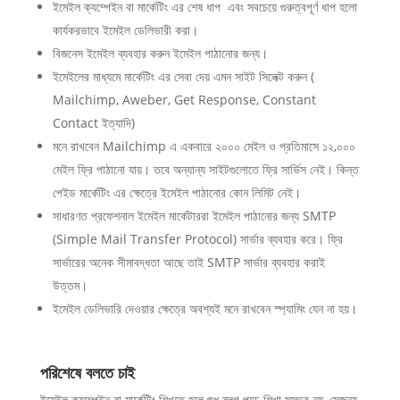
ইমেইল ক্যম্পেইন বা মার্কেটিং এর শেষ ধাপ এবং সবচেয়ে গুরুত্বপূর্ণ ধাপ হলো
কার্যকরভাবে ইমেইল ডেলিভারী করা।
বিজনেস ইমেইল ব্যবহার করুন ইমেইল পাঠানোর জন্য।
ইমেইলের মাধ্যমে মার্কেটিং এর সেবা দেয় এমন সাইট সিলেক্ট করুন (
Mailchimp, Aweber, Get Response, Constant
Contact ইত্যাদি)
মনে রাখবেন Mailchimp এ একবারে ২০০০ মেইল ও প্রতিমাসে ১২,০০০
মেইল ফ্রি পাঠানো যায়। তবে অন্যান্য সাইটগুলোতে ফ্রি সার্ভিস নেই। কিন্ত
পেইড মার্কেটিং এর ক্ষেত্রে ইমেইল পাঠানোর কোন লিমিট নেই।
সাধারণত প্রফেশনাল ইমেইল মার্কেটাররা ইমেইল পাঠানোর জন্য SMTP
(Simple Mail Transfer Protocol) সার্ভার ব্যবহার করে। ফ্রি
সার্ভারের অনেক সীমাবদ্ধতা আছে তাই SMTP সার্ভার ব্যবহার করাই
উত্তম।
ইমেইল ডেলিভারি দেওয়ার ক্ষেত্রে অবশ্যই মনে রাখবেন স্প্যামিং যেন না হয়।
পরিশেষে বলতে চাই
ইমেইল ক্যম্পেইন বা মার্কেটিং শিখতে হলে শুধু ব্লগ পড়ে শিখা সম্ভব নয়, সেজন্য