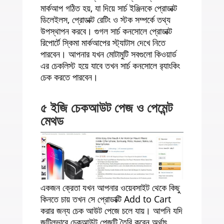
মার্কআপ গঠিত হয়, যা দিয়ে সার্চ ইঞ্জিনকে প্রোডাক্ট
ডিলেইলস, প্রোডাক্ট রেটিং ও স্টক সম্পর্কে তথ্য
উপস্থাপন করবে। গুগল সার্চ কনসোলে প্রোডাক্ট
রিপোর্টে স্কিমা মার্কআপের স্ট্যাটাস দেখে নিতে
পারবেন। আপনার যখন মোটামুটি সবগুলো কিওয়ার্ড
এর চেকলিস্ট হয়ে যাবে তখন সার্চ কনসোলে র‍্যাংকিং
চেক করতে পারবেন।
৫ ইজি চেকআউট পেজ ও পেমেন্ট
মেথড
একজন ক্রেতা যখন আপনার ওয়েবসাইট থেকে কিছু
কিনতে চায় তখন সে প্রোডাক্টি Add to Cart
করার জন্য চেক আউট পেজে চলে যায়। আপনি যদি
জটিলভাবে চেকআউট পেজটি তৈরি করেন অর্থাৎ