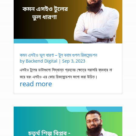
কমন এসইও ভুল ধারণা – টুল বনাম গুগল রিকমেন্ডশন
by
Backend Digital
|
Sep 3, 2023
এসইও টুলের ডাটাগুলো সিদ্ধান্ত গ্রহনের ক্ষেত্রে সরাসরি ব্যবহার না
করে বরং এসইও এর কোর রিকমেন্ডেশন ফলো করা উচিত।
read more