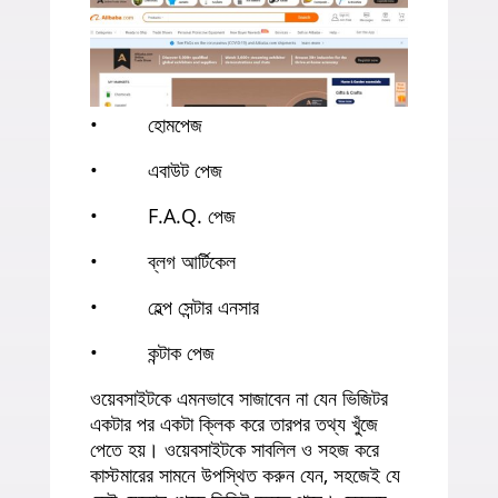
• হোমপেজ
• এবাউট পেজ
• F.A.Q. পেজ
• ব্লগ আর্টিকেল
• হেল্প সেন্টার এনসার
• কন্টাক পেজ
ওয়েবসাইটকে এমনভাবে সাজাবেন না যেন ভিজিটর
একটার পর একটা ক্লিক করে তারপর তথ্য খুঁজে
পেতে হয়। ওয়েবসাইটকে সাবলিল ও সহজ করে
কাস্টমারের সামনে উপস্থিত করুন যেন, সহজেই যে