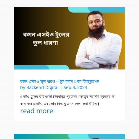
কমন এসইও ভুল ধারণা – টুল বনাম গুগল রিকমেন্ডশন
by
Backend Digital
|
Sep 3, 2023
এসইও টুলের ডাটাগুলো সিদ্ধান্ত গ্রহনের ক্ষেত্রে সরাসরি ব্যবহার না
করে বরং এসইও এর কোর রিকমেন্ডেশন ফলো করা উচিত।
read more