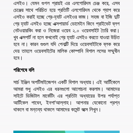
এসইও। যেমন গুগল প্রায়ই এর এলগোরিদম চেঞ্জ করে, এসব
চেঞ্জের সাথে পরিচিত হয়ে প্রতিটি এলগোরিদম থেকে গ্যাপ করে
এসইও করাই হচ্ছে গ্রে-হ্যাট এসইওর কাজ। সহজ বা ইজি দুটি
গ্রে হ্যাট এসইও হচ্ছে এক্সপায়ার্ড ডোমেইন কিনে প্রাইভেট ব্লগ
নেটওয়ারকিং করা ও নিজেরা ওয়েব ২.০ ওয়েবসাইট তৈরি করা।
খুব এক্সপার্ট না হলে কখনোই গ্রে হ্যাট এসইও করতে যাওয়া উচিত
হবে না। কারন গুগুল যদি পেনাল্টি দিয়ে ওয়েবসাইটকে ব্লক করে
দেয় তাহলে ওয়েবসাইটের মালিক কোম্পানি বিশাল লসের সম্মুখীন
হবে।
পরিশেষে বলি
সার্চ ইঞ্জিন অপটিমাইজেশন একটি বিশাল অধ্যায়। এই আর্টিকেলে
আমরা শুধু এসইও এর ধরনগুলো আলোচনা করলাম। আমাদের
সাইটে ডিজিটাল মার্কেটিং এর প্রতিটা অধ্যায়ের উপর পর্যাপ্ত
আর্টিকেল পাবেন, ইনশা’আল্লাহ। আপনার যেকোনো প্রশ্ন
থাকলে বা মন্তব্য থাকলে আমাদের কমেন্ট বক্সে লিখুন।