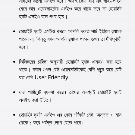
সাইটের ভালো এসইও হবে। অর্থাৎ কেউ যদি এই গাইডলাইন
মেনে তার ওয়েবসাইটের এসইও করে থাকে তবে তা হোয়াইট
হ্যাট এসইও বলে গণ্য হবে।
হোয়াইট হ্যাট এসইও করলে আপনি দ্রুত সার্চ ইঞ্জিনে র‍্যাংক
পাবেন না, কিন্তু যখন আপনি র‍্যাংক পাবেন তখন তা দীর্ঘস্থায়ী
হবে।
ভিজিটরের চাহিদা অনুযায়ী হোয়াইট হ্যাট এসইও করা হয়ে
থাকে। কারন গুগল যেই ওয়েবসাইটকেই বেশি পছন্দ করে যেটি
যত বেশি User Friendly.
যারা পার্মানেন্ট ব্যবসা করেন তাদের অবশ্যই হোয়াইট হ্যাট
এসইও করা উচিত।
হোয়াইট হ্যাট এসইও এর কোন শর্টকাট নেই, অন্তত ৩ মাস
থেকে ১ বছর পর্যন্ত লেগে যেতে পারে।