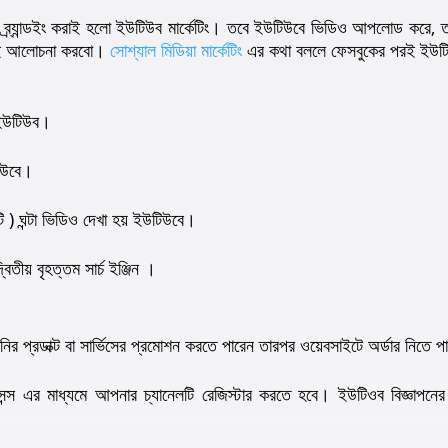
 ব্র্যান্ডইং করাই হলো ইউটিউব মার্কেটিং। তবে ইউটিউবে ভিডিও আপলোড করে, 
য়ই আলোচনা করবো।
সোশ্যাল মিডিয়া মার্কেটিং
এর কথা বললে ফেসবুকের পরই ইউটিউব
ো ইউটিউব।
িউবে।
 ) ঘন্টা ভিডিও দেখা হয় ইউটিউবে।
তীয় বৃহত্তম সার্চ ইঞ্জিন ।
র প্রডাক্ট বা সার্ভিসের প্রমোশন করতে পারেন তারপর ওয়েবসাইটে অর্ডার নিতে 
ন্স এর মাধ্যমে আপনার চ্যানেলটি রেজিস্টার করতে হবে। ইউটিওব বিজ্ঞাপনে