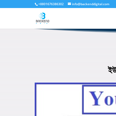
+8801676386302
info@backenddigital.com
ইউ